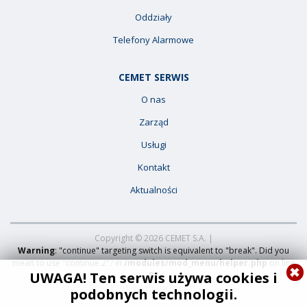
Oddziały
Telefony Alarmowe
CEMET SERWIS
O nas
Zarząd
Usługi
Kontakt
Aktualności
Copyright © 2026 CEMET S.A. |
Warning
: "continue" targeting switch is equivalent to "break". Did you
mean to use "continue 2"? in
/modules/mod_menu/helper.php
on line
UWAGA! Ten serwis używa cookies i
97
Polityka prywatności
podobnych technologii.