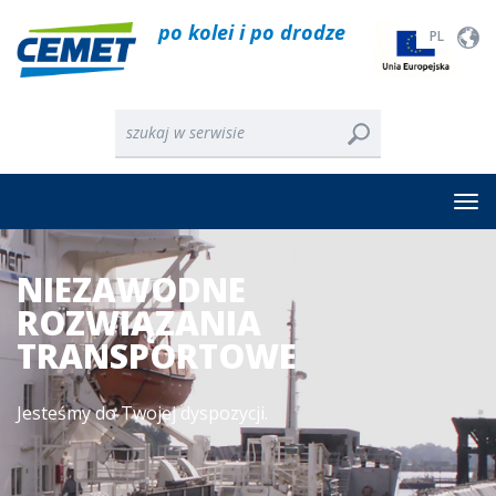
po kolei i po drodze
PL
NIEZAWODNE
ROZWIĄZANIA
TRANSPORTOWE
Jesteśmy do Twojej dyspozycji.