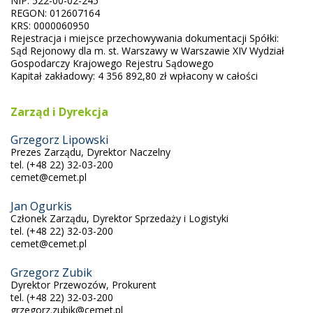
NIP: 522-00-02-245
REGON: 012607164
KRS: 0000060950
Rejestracja i miejsce przechowywania dokumentacji Spółki:
Sąd Rejonowy dla m. st. Warszawy w Warszawie XIV Wydział
Gospodarczy Krajowego Rejestru Sądowego
Kapitał zakładowy: 4 356 892,80 zł wpłacony w całości
Zarząd i Dyrekcja
Grzegorz Lipowski
Prezes Zarządu, Dyrektor Naczelny
tel. (+48 22) 32-03-200
cemet@cemet.pl
Jan Ogurkis
Członek Zarządu, Dyrektor Sprzedaży i Logistyki
tel. (+48 22) 32-03-200
cemet@cemet.pl
Grzegorz Zubik
Dyrektor Przewozów, Prokurent
tel. (+48 22) 32-03-200
grzegorz.zubik@cemet.pl